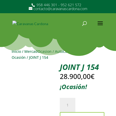
958 446 301 - 952 621 572
contacto@caravanascardona.com
Inicio
/
MercadOcasion
/
AutoCaravanas de
Ocasión
/ JOINT J 154
JOINT J 154
28.900,00
€
¡Ocasión!
JOINT
J
154