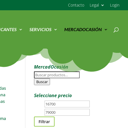
Contacto
Legal
Login
ICANTES
SERVICIOS
MERCADOCASIÓN
MercadOcasión
Buscar
por:
Buscar
das
ana
Seleccione precio
nas
Precio
Precio
mínimo
máximo
gama
Filtrar