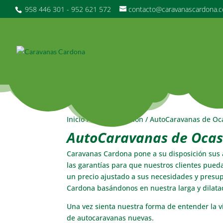
958 446 301 - 952 621 572
contacto@caravanascardona.
Inicio
/
MercadOcasion
/ AutoCaravanas de Oc
AutoCaravanas de Ocas
Caravanas Cardona pone a su disposición sus
las garantías para que nuestros clientes pued
un precio ajustado a sus necesidades y presu
Cardona basándonos en nuestra larga y dilata
Una vez sienta nuestra forma de entender la v
de autocaravanas nuevas.