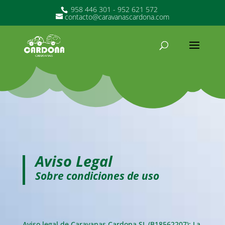
958 446 301 - 952 621 572
contacto@caravanascardona.com
Aviso Legal
Sobre condiciones de uso
Aviso legal de Caravanas Cardona SL (B18562207): La