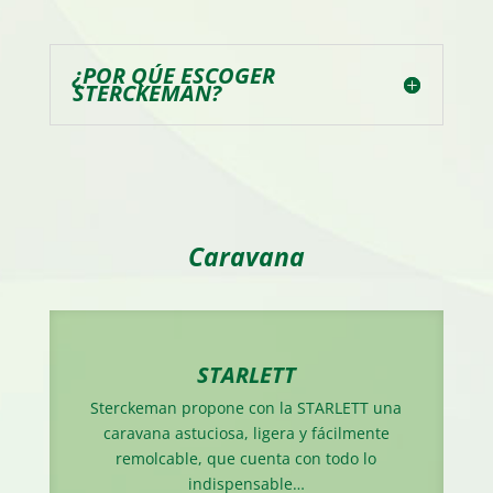
¿POR QÚE ESCOGER
STERCKEMAN?
Caravana
STARLETT
Sterckeman propone con la STARLETT una
caravana astuciosa, ligera y fácilmente
remolcable, que cuenta con todo lo
indispensable…