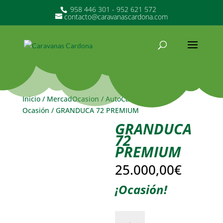
958 446 301 - 952 621 572
contacto@caravanascardona.com
Inicio
/
MercadOcasion
/
AutoCaravanas de
Ocasión
/ GRANDUCA 72 PREMIUM
GRANDUCA
72
PREMIUM
25.000,00
€
¡Ocasión!
GRANDUCA