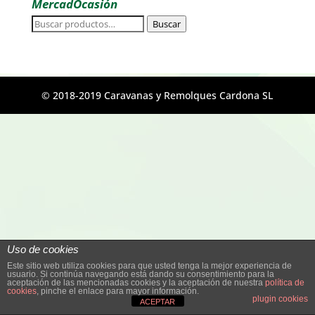
MercadOcasión
Buscar
Buscar
por:
© 2018-2019 Caravanas y Remolques Cardona SL
Uso de cookies
Este sitio web utiliza cookies para que usted tenga la mejor experiencia de
usuario. Si continúa navegando está dando su consentimiento para la
aceptación de las mencionadas cookies y la aceptación de nuestra
política de
cookies
, pinche el enlace para mayor información.
plugin cookies
ACEPTAR