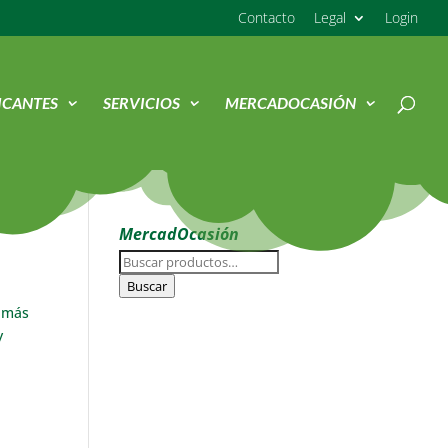
Contacto
Legal
Login
ICANTES
SERVICIOS
MERCADOCASIÓN
MercadOcasión
Buscar
por:
Buscar
e más
y