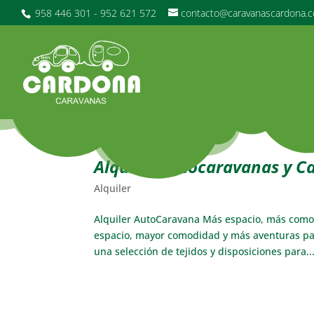
958 446 301 - 952 621 572
contacto@caravanascardona.
Alquiler Autocaravanas y C
Alquiler
Alquiler AutoCaravana Más espacio, más comod
espacio, mayor comodidad y más aventuras par
una selección de tejidos y disposiciones para..