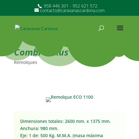
958 446 301 - 952 621 572
contacto@caravanascardona.com
Combi-Luxus
Remolques
Dimensiones totales:
2600 mm. x 1375 mm.
Anchura:
980 mm.
Eje:
1
de:
500 Kg.
M.M.A. (masa máxima