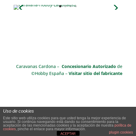
Caravanas Cardona –
Concesionario Autorizado
de
©Hobby España –
Visitar sitio del fabricante
Uso de cookies
Este sitio web utiliza cookies para que usted tenga la mejor experiencia de
usuario. Si continúa navegando está dando su consentimiento para la
aceptación de las mencionadas cookies y la aceptación de nuestra
política de
cookies
, pinche el enlace para mayor información.
© 2018-2019 Caravanas y Remolques Cardona SL
plugin cookies
ACEPTAR