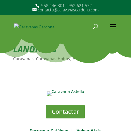
958 446 301 - 952 621 572
contacto@caravanascardona.com
LANDHAUS
Caravanas
,
Caravanas Hobby
,
Hobby
Contactar
Descargar Catálogo
|
Volver Atrás