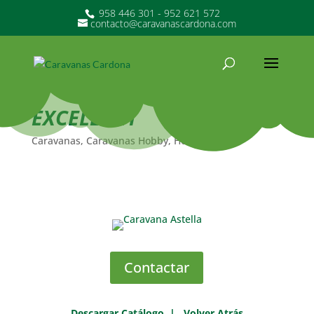
958 446 301 - 952 621 572
contacto@caravanascardona.com
EXCELLENT
Caravanas
,
Caravanas Hobby
,
Hobby
Contactar
Descargar Catálogo
|
Volver Atrás