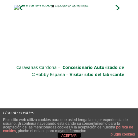
Caravanas Cardona –
Concesionario Autorizado
de
©Hobby España –
Visitar sitio del fabricante
Uso de cookies
Este sitio web utiliza cookies para que usted tenga la mejor experiencia de
usuario. Si continúa navegando está dando su consentimiento para la
aceptación de las mencionadas cookies y la aceptación de nuestra
política de
cookies
, pinche el enlace para mayor información.
© 2018-2019 Caravanas y Remolques Cardona SL
plugin cookies
ACEPTAR