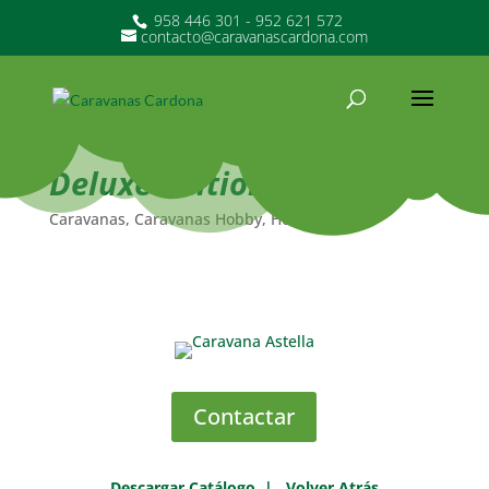
958 446 301 - 952 621 572
contacto@caravanascardona.com
Deluxe Edition
Caravanas
,
Caravanas Hobby
,
Hobby
Contactar
Descargar Catálogo
|
Volver Atrás